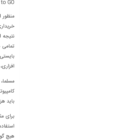
 to GO
منظور از Barebones، مینی کامیپوترهایی است که برای راه اندازی آن 
خریداری
نتیجه
ا
تمامی مینی 
بایستی
افزاری،
مسلما، 
کامپیوت
باید هزینه 
استفاد
هیچ گون