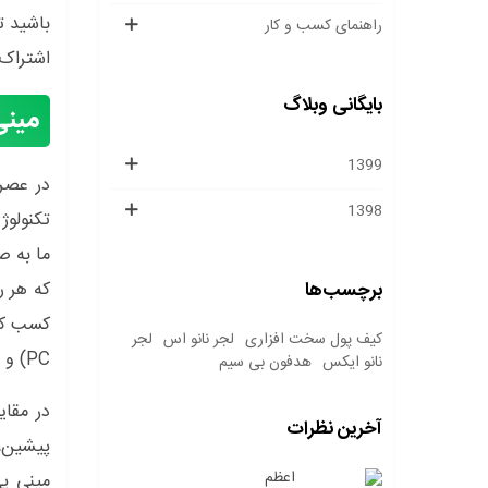
باشید ت
راهنمای کسب و کار
اشتراک 
بایگانی وبلاگ
مین
1399
در عصر 
1398
تکنولوژ
ما به ص
برچسب‌ها
که هر ر
کیف پول سخت افزاری
لجر نانو اس
لجر
PC) و هم چنین (Smart Micro PC) نیز شناخته می شود.
نانو ایکس
هدفون بی سیم
در مقای
آخرین نظرات
پیشین، 
اعظم