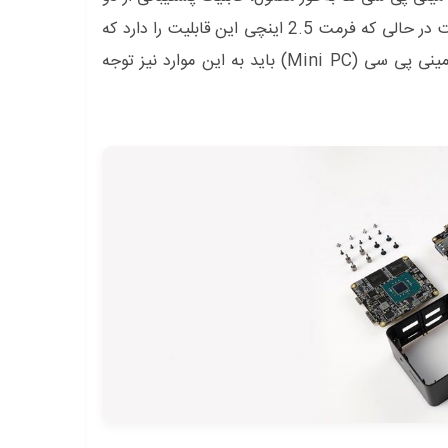
نوع هارد درایو M2 و Inch-2.5 را دارند. M2 تنها یک Falsh Storage است در حالی که فرمت 2.5 اینچی این قابلیت را دارد که
هم به عنوان SSD و هم به عنوان HDD استفاده شود لذا در هنگام انتخاب مینی پی سی (Mini PC) باید به این موارد نیز توجه