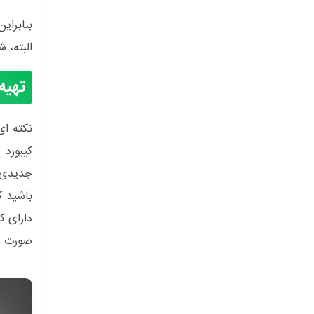
بنابرای
البته، 
تهیه
نکته ای
کیبورد 
جدیدی ب
صورت شم