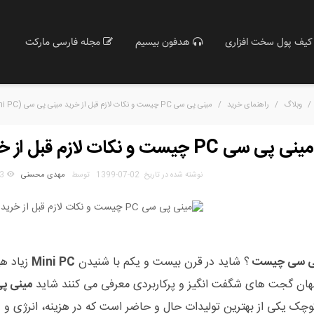
کیف پول سخت افزاری
هدفون بیسیم
مجله فارسی مارکت
/
وبلاگ
/
راهنمای خرید
/
مینی پی سی PC چیست و نکات لازم قبل از خرید مینی پی سی (Mini PC)
مینی پی سی PC چیست و نکات لازم قبل از خرید مینی پی سی (Mini PC)
نوشته شده در تاریخ
1399-07-02
توسط
مهدی محسنی
3
پی سی چیست
؟ شاید در قرن بیست و یکم با شنیدن
Mini PC
زیاد هی
ان گجت های شگفت انگیز و پرکاربردی معرفی می کنند شاید
مینی پ
ک یکی از بهترین تولیدات حال و حاضر است که در هزینه، انرژی و ...