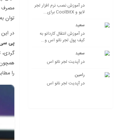
در
آموزش نصب نرم افزار لجر
لایو و CoolBitX برای...
توان به
سعید
در این 
در
آموزش انتقال کاردانو به
کیف پول لجر نانو اس و...
پی سی
گردی، ت
سعید
در
آپدیت لجر نانو اس
همچون م
را مطاب
رامین
در
آپدیت لجر نانو اس