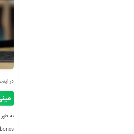
در اینج
مینی
به طور 
bones